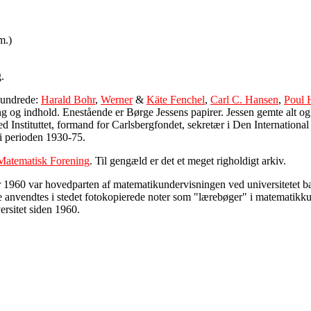
m.)
g.
rhundrede:
Harald Bohr
,
Werner
&
Käte Fenchel
,
Carl C. Hansen
,
Poul 
 og indhold. Enestående er Børge Jessens papirer. Jessen gemte alt og 
ted Instituttet, formand for Carlsbergfondet, sekretær i Den Internati
i perioden 1930-75.
Matematisk Forening
. Til gengæld er det et meget righoldigt arkiv.
r 1960 var hovedparten af matematikundervisningen ved universitetet base
e anvendtes i stedet fotokopierede noter som "lærebøger" i matematikku
ersitet siden 1960.