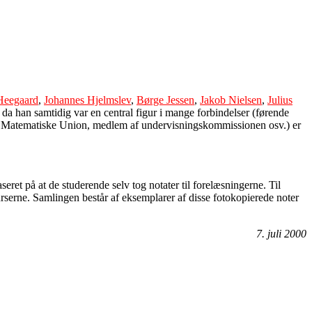
Heegaard
,
Johannes Hjelmslev
,
Børge Jessen
,
Jakob Nielsen
,
Julius
da han samtidig var en central figur i mange forbindelser (førende
onal Matematiske Union, medlem af undervisningskommissionen osv.) er
ret på at de studerende selv tog notater til forelæsningerne. Til
rserne. Samlingen består af eksemplarer af disse fotokopierede noter
7. juli 2000