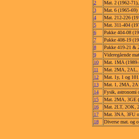
2
Mat. 2 (1962-71),
3
Mat. 6 (1965-69)
4
Mat. 212-226 (19
5
Mat. 311-404 (19
6
Pakke 404-08 (19
7
Pakke 408-19 (19
8
Pakke 419-21 & 2
9
Videregående mat
10
Mat. 1MA (1989-
11
Mat. 2MA, 2AL, A
12
Mat. 1y, 1 og 10
13
Mat. 1, 2MA, 2AL
14
Fysik, astronomi o
15
Mat. 2MA, 3GE (
16
Mat. 2LT, 2OK, 
17
Mat. 3NA, 3FU og
18
Diverse mat. og o