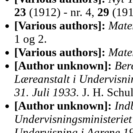
23
(1912) - nr. 4,
29
(191
[Various authors]:
Matem
1 og 2.
[Various authors]:
Matem
[Author unknown]:
Ber
Læreanstalt i Undervisnin
31. Juli 1933.
J. H. Schu
[Author unknown]:
Indb
Undervisningsministerie
Undervisning i Aarene 1