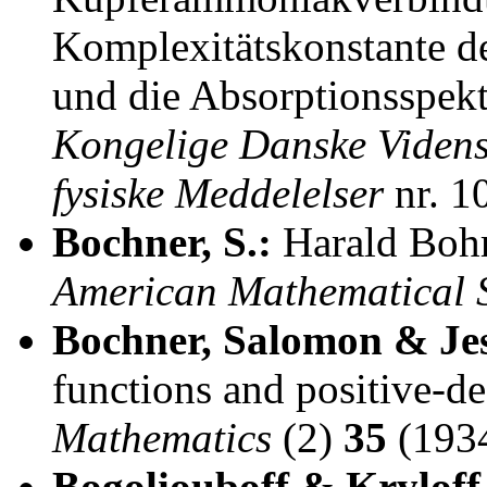
Komplexitätskonstante 
und die Absorptionsspek
Kongelige Danske Videns
fysiske Meddelelser
nr. 1
Bochner, S.:
Harald Boh
American Mathematical S
Bochner, Salomon & Jes
functions and positive-de
Mathematics
(2)
35
(1934
Bogoliouboff & Kryloff,