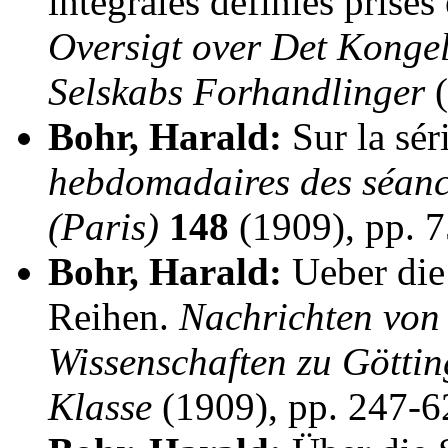
intégrales définies prises 
Oversigt over Det Konge
Selskabs Forhandlinger
(
Bohr, Harald:
Sur la sér
hebdomadaires des séanc
(Paris)
148
(1909), pp. 7
Bohr, Harald:
Ueber die
Reihen.
Nachrichten von 
Wissenschaften zu Götti
Klasse
(1909), pp. 247-6