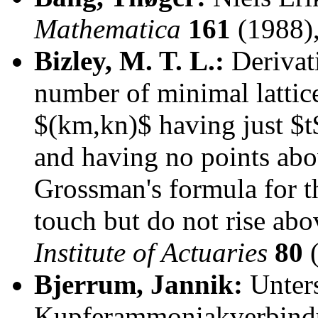
Mathematica
161
(1988),
Bizley, M. T. L.:
Derivati
number of minimal lattic
$(km,kn)$ having just $t
and having no points abov
Grossman's formula for 
touch but do not rise abo
Institute of Actuaries
80
(
Bjerrum, Jannik:
Unter
Kupferammoniakverbindu