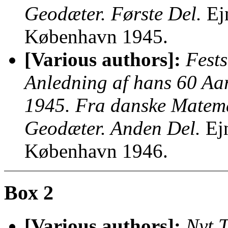
Geodæter. Første Del.
Ej
København 1945.
[Various authors]:
Fests
Anledning af hans 60 Aa
1945. Fra danske Matema
Geodæter. Anden Del.
Ejn
København 1946.
Box 2
[Various authors]:
Nyt T