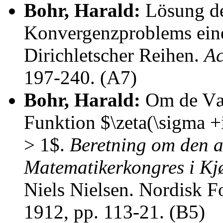
Bohr, Harald:
Lösung de
Konvergenzproblems eine
Dirichletscher Reihen.
Ac
197-240. (A7)
Bohr, Harald:
Om de Vær
Funktion $\zeta(\sigma +
> 1$.
Beretning om den a
Matematikerkongres i Kj
Niels Nielsen. Nordisk F
1912, pp. 113-21. (B5)