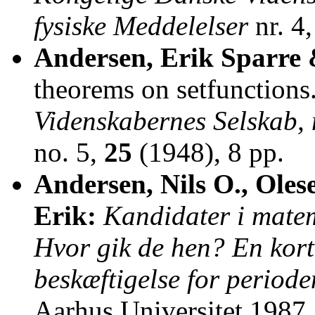
fysiske Meddelelser
nr. 4
Andersen, Erik Sparre 
theorems on setfunctions
Videnskabernes Selskab, 
no. 5,
25
(1948), 8 pp.
Andersen, Nils O., Oles
Erik:
Kandidater i matem
Hvor gik de hen? En kor
beskæftigelse for period
Aarhus Universitet 1987.