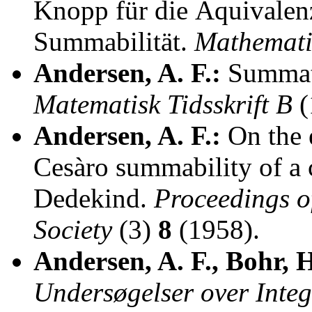
Knopp für die Äquivalen
Summabilität.
Mathematis
Andersen, A. F.:
Summati
Matematisk Tidsskrift B
(
Andersen, A. F.:
On the e
Cesàro summability of a 
Dedekind.
Proceedings o
Society
(3)
8
(1958).
Andersen, A. F., Bohr, 
Undersøgelser over Integ