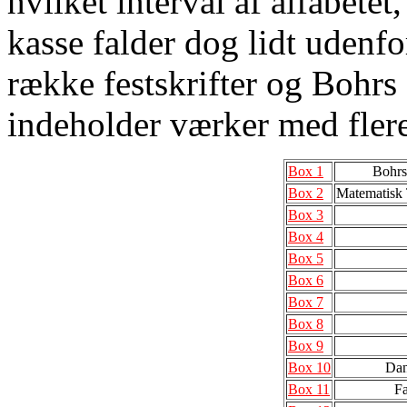
hvilket interval af alfabete
kasse falder dog lidt udenfo
række festskrifter og Bohr
indeholder værker med flere 
Box 1
Bohrs 
Box 2
Matematisk T
Box 3
Box 4
Box 5
Box 6
Box 7
Box 8
Box 9
Box 10
Dan
Box 11
Fa