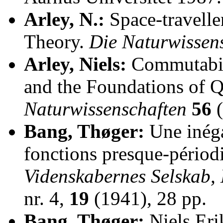
Arley, N.:
Space-travelle
Theory.
Die Naturwissen
Arley, Niels:
Commutabili
and the Foundations of 
Naturwissenschaften
56
(
Bang, Thøger:
Une inéga
fonctions presque-périod
Videnskabernes Selskab, 
nr. 4,
19
(1941), 28 pp.
Bang, Thøger:
Niels Er