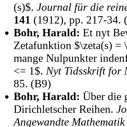
(s)$.
Journal für die re
141
(1912), pp. 217-34. 
Bohr, Harald:
Et nyt Bev
Zetafunktion $\zeta(s) = 
mange Nulpunkter indenfo
<= 1$.
Nyt Tidsskrift fo
85. (B9)
Bohr, Harald:
Über die 
Dirichletscher Reihen.
Jo
Angewandte Mathematik